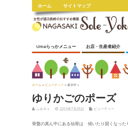
ホーム
サイトマップ
Umaらっかメニュー
お店・生産者紹介
ホーム
»
ビューティー
» 表示中 »
ゆりかごのポーズ 
ふみネェ
2015年7月25日
ビューティー
骨盤の真ん中にある仙骨は 傾いたり固くなった