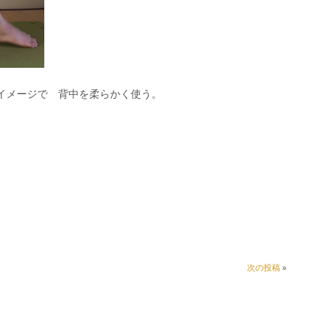
イメージで 背中を柔らかく使う。
て
次の投稿
»