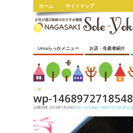
ホーム
サイトマップ
Umaらっかメニュー
お店・生産者紹介
← 前
wp-1468972718548
公開日時:
2016年7月20日
900 × 675
(
wp-1468972718548.jpg