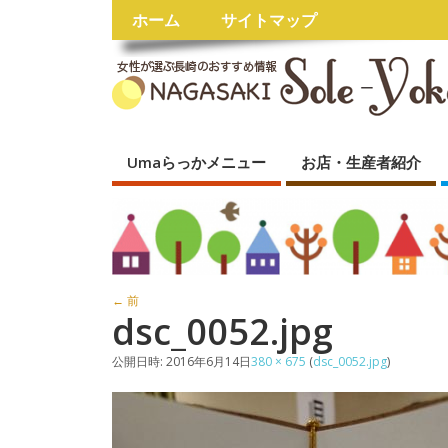
ホーム
サイトマップ
Umaらっかメニュー
お店・生産者紹介
← 前
dsc_0052.jpg
公開日時:
2016年6月14日
380 × 675
(
dsc_0052.jpg
)