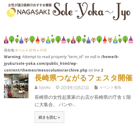
現在地:
ホーム
»
2018
»
10月
Warning
: Attempt to read property "term_id" on null in
/home/b-
jyuku/sole-yoka.com/public_html/wp-
content/themes/mesocolumn/archive.php
on line
2
長崎県つながるフェスタ開催
bjyuku
2018年10月21日
イベント報告
長崎県の女性起業家のお店が長崎県の庁舎１階
に大集合。 パンや…
続きを読む »