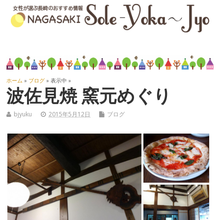
ホーム
»
ブログ
» 表示中 »
波佐見焼 窯元めぐり
bjyuku
2015年5月12日
ブログ