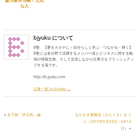
森川家弁当帳 / 元気
な人
bjyuku について
B塾 【夢をカタチに～自分らしく学ぶ・つながる・輝く】
B塾とは各分野で活躍するメンバー達とビジネスに関する勉
強や情報交換、そして交流しながら仕事力をブラッシュアッ
プする場です。
http://b-jyuku.com
記事一覧 by bjyuku
→
«
女子旅「伊王島」編
ながさき紫陽花（おたくさ）まつ
り（2015年5月23日～6月14
日）
»