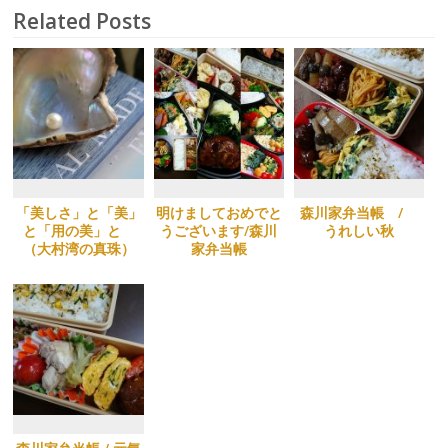
Related Posts
「美しさ」と「美」
明けましておめでと
森川家弁当帳 /
と「用の美」と
うございます/森川
うれしい秋
（大村湾の真珠）
家弁当帳