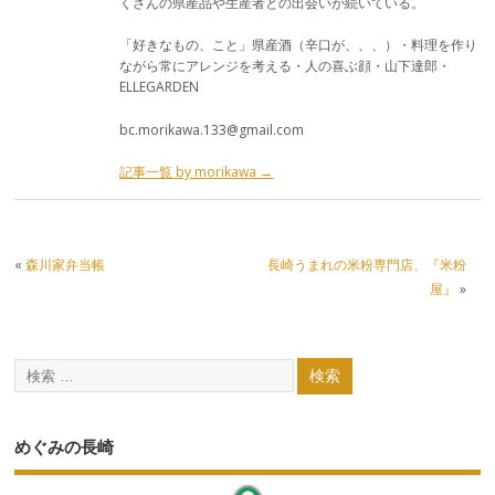
くさんの県産品や生産者との出会いが続いている。
「好きなもの、こと」県産酒（辛口が、、、）・料理を作り
ながら常にアレンジを考える・人の喜ぶ顔・山下達郎・
ELLEGARDEN
bc.morikawa.133@gmail.com
記事一覧 by morikawa
→
«
森川家弁当帳
長崎うまれの米粉専門店、『米粉
屋』
»
めぐみの長崎