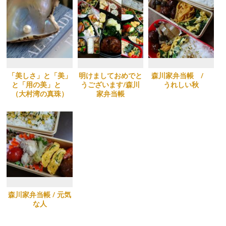
「美しさ」と「美」
明けましておめでと
森川家弁当帳 /
と「用の美」と
うございます/森川
うれしい秋
（大村湾の真珠）
家弁当帳
森川家弁当帳 / 元気
な人