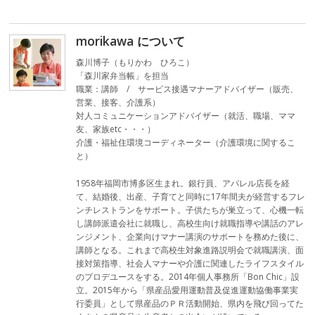
morikawa について
森川博子（もりかわ ひろこ）
「森川家弁当帳」を担当
職業：講師 / サービス接遇マナーアドバイザー（販売、
営業、接客、介護系）
対人コミュニケーションアドバイザー（就活、職場、ママ
友、家族etc・・・）
介護・福祉住環境コーディネーター（介護環境に関するこ
と）
1958年福岡市博多区生まれ。銀行員、アパレル店長を経
て、結婚後、出産、子育てと同時に17年間夫が経営するフレ
ンチレストランをサポート。子供たちが巣立って、心機一転
し講師派遣会社に就職し、高校生向け就職指導や講話のアレ
ンジメント、企業向けマナー講演のサポートを務めた後に、
講師となる。これまで高校生対象進路説明会で就職講演、面
接対策指導、社会人マナーや介護に関連したライフスタイル
のプロデユースをする。2014年個人事務所「Bon Chic」設
立。2015年から「県産品愛用運動普及促進運動協働事業実
行委員」として県産品のＰＲ活動開始、県内を飛び回ってた